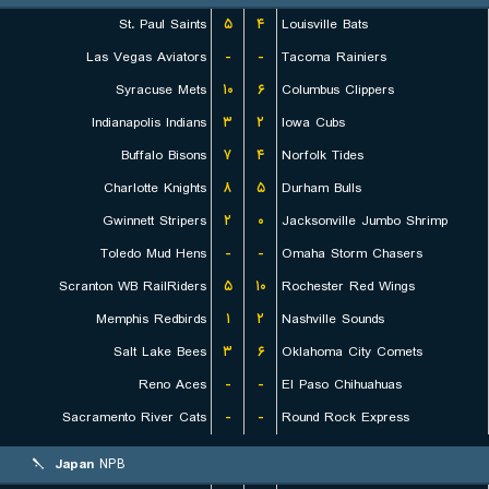
St. Paul Saints
۵
۴
Louisville Bats
Las Vegas Aviators
-
-
Tacoma Rainiers
Syracuse Mets
۱۰
۶
Columbus Clippers
Indianapolis Indians
۳
۲
Iowa Cubs
Buffalo Bisons
۷
۴
Norfolk Tides
Charlotte Knights
۸
۵
Durham Bulls
Gwinnett Stripers
۲
۰
Jacksonville Jumbo Shrimp
Toledo Mud Hens
-
-
Omaha Storm Chasers
Scranton WB RailRiders
۵
۱۰
Rochester Red Wings
Memphis Redbirds
۱
۲
Nashville Sounds
Salt Lake Bees
۳
۶
Oklahoma City Comets
Reno Aces
-
-
El Paso Chihuahuas
Sacramento River Cats
-
-
Round Rock Express
Japan
NPB