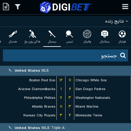
نتایج زنده
فوتبال
بسکتبال
والیبال
تنیس
بیسبال
هاکی روی یخ
هندبال
ف
United States
MLB
Boston Red Sox
۱۲
۱۱
Chicago White Sox
Arizona Diamondbacks
۱
۶
San Diego Padres
Philadelphia Phillies
۷
۳
Washington Nationals
Atlanta Braves
۱۱
۳
Miami Marlins
Kansas City Royals
۳
۴
Minnesota Twins
United States
MiLB Triple-A