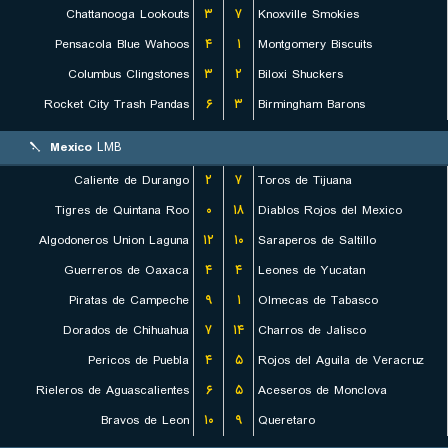
Chattanooga Lookouts
۳
۷
Knoxville Smokies
Pensacola Blue Wahoos
۴
۱
Montgomery Biscuits
Columbus Clingstones
۳
۲
Biloxi Shuckers
Rocket City Trash Pandas
۶
۳
Birmingham Barons
Mexico
LMB
Caliente de Durango
۲
۷
Toros de Tijuana
Tigres de Quintana Roo
۰
۱۸
Diablos Rojos del Mexico
Algodoneros Union Laguna
۱۲
۱۰
Saraperos de Saltillo
Guerreros de Oaxaca
۴
۴
Leones de Yucatan
Piratas de Campeche
۹
۱
Olmecas de Tabasco
Dorados de Chihuahua
۷
۱۴
Charros de Jalisco
Pericos de Puebla
۴
۵
Rojos del Aguila de Veracruz
Rieleros de Aguascalientes
۶
۵
Aceseros de Monclova
Bravos de Leon
۱۰
۹
Queretaro