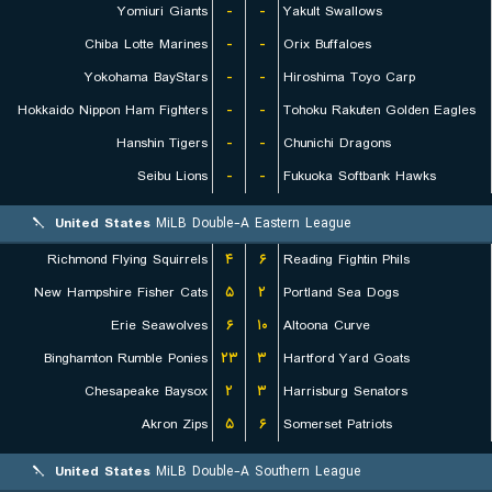
Yomiuri Giants
-
-
Yakult Swallows
Chiba Lotte Marines
-
-
Orix Buffaloes
Yokohama BayStars
-
-
Hiroshima Toyo Carp
Hokkaido Nippon Ham Fighters
-
-
Tohoku Rakuten Golden Eagles
Hanshin Tigers
-
-
Chunichi Dragons
Seibu Lions
-
-
Fukuoka Softbank Hawks
United States
MiLB Double-A Eastern League
Richmond Flying Squirrels
۴
۶
Reading Fightin Phils
New Hampshire Fisher Cats
۵
۲
Portland Sea Dogs
Erie Seawolves
۶
۱۰
Altoona Curve
Binghamton Rumble Ponies
۲۳
۳
Hartford Yard Goats
Chesapeake Baysox
۲
۳
Harrisburg Senators
Akron Zips
۵
۶
Somerset Patriots
United States
MiLB Double-A Southern League