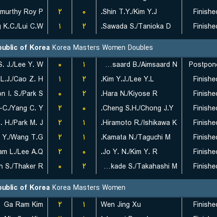
۲
۰
Shin T.Y./Kim Y.J.
Finishe
 K.C./Lui C.W.
۱
۲
Sawada S./Tanioka D.
Finishe
ublic of Korea
Korea Masters Women Doubles
. J./Lee Y. W.
۰
۱
Aimsaard B./Aimsaard N.
Postpon
L.J./Cao Z. H.
۱
۲
Kim Y.J./Lee Y.L.
Finishe
 I. S./Park S.
۰
۲
Hara N./Kiyose R.
Finishe
-C./Yang C. Y.
۲
۰
Cheng S.H./Chong J.Y.
Finishe
. H./Park M. J.
۲
۱
Hiramoto R./Ishikawa K.
Finishe
 Y./Wang T.G.
۲
۱
Kamata N./Taguchi M.
Finishe
am L./Lee A.Q.
۲
۰
Jo Y. N./Kim Y. R.
Finishe
h S./Thaker R.
۰
۲
Nakade S./Takahashi M.
Finishe
ublic of Korea
Korea Masters Women
Ga Ram Kim
۲
۱
Wen Jing Xu
Finishe