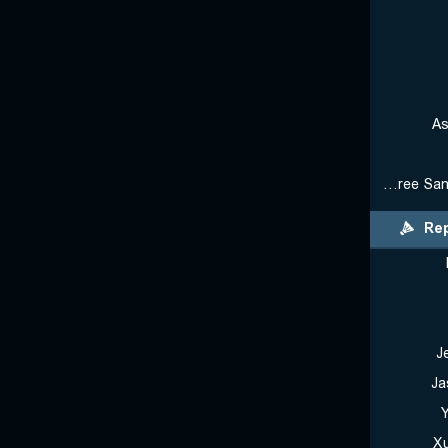
As
Rakshitha Sree Santhosh Ramraj
Rep
J
Ja
X