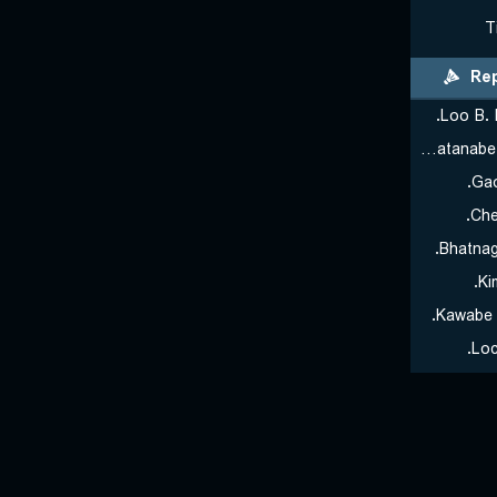
T
Rep
Loo B. 
Watanabe Y./Taguchi M.
Gao
Che
Bhatnaga
Ki
Kawabe H
Loc