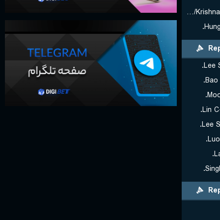
Garaga P./Krishnamurthy Roy P.
Hung
Rep
Lee S
Bao 
Moon
Lin C
Lee S
Luo
L
Sing
Rep