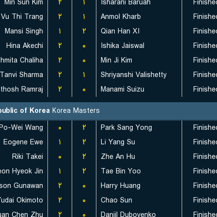
Min Sun Kim
۲
۱
Isharani Baruah
Finishe
Vu Thi Trang
۲
۱
Anmol Kharb
Finishe
Mansi Singh
۱
۲
Qian Han XI
Finishe
Hina Akechi
۲
۰
Ishika Jaiswal
Finishe
hmita Chaliha
۲
۰
Min Ji Kim
Finishe
Tanvi Sharma
۲
۱
Shriyanshi Valishetty
Finishe
۲
۰
Manami Suizu
Finishe
ublic of Korea
Korea Masters
Po-Wei Wang
۰
۲
Park Sang Yong
Finishe
Eogene Ewe
۱
۲
Li Yang Su
Finishe
Riki Takei
۰
۲
Zhe An Hu
Finishe
eon Hyeok Jin
۱
۲
Tae Bin Yoo
Finishe
son Gunawan
۲
۰
Harry Huang
Finishe
Yudai Okimoto
۲
۰
Chao Sun
Finishe
uan Chen Zhu
۲
۰
Daniil Dubovenko
Finishe