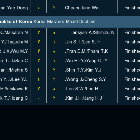
ian Yao Dong
۰
۲
Cheam June Wei
Finishe
ublic of Korea
Korea Masters Mixed Doubles
K./Maisarah N.
۲
۰
Ramadiansyah A./Shimizu N.
Finishe
۲
۱
Jin S. I./Lee S. H.
Finishe
 J.X./Wu M.Y.
۲
۰
Tran D.M./Pham T.K.
Finishe
n T. J./San C.
۲
۱
Wu H.-Y./Yang C.-Y.
Finishe
r I./Mishra S.
۱
۲
Shin T.Y./Kim Y.J.
Finishe
m Y.J./Lee Y.L.
۱
۲
Wong J./Cheng S.Y.
Finishe
./Ishikawa K.
۲
۰
Lee S.W./Lee H.
Finishe
k T./Hoang C.
۰
۲
Kim J.H./Jang H.J.
Finishe