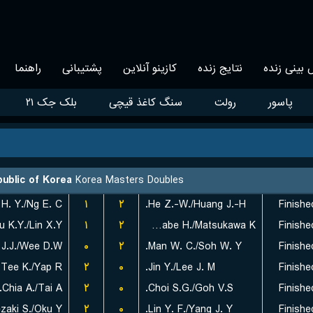
بینی زنده
نتایج زنده
کازینو آنلاین
پشتیبانی
راهنما
پاسور
رولت
سنگ کاغذ قیچی
بلک جک ۲۱
ublic of Korea
Korea Masters Doubles
H. Y./Ng E. C.
۱
۲
He Z.-W./Huang J.-H.
Finishe
u K.Y./Lin X.Y.
۱
۲
Kawabe H./Matsukawa K.
Finishe
J.J./Wee D.W.
۰
۲
Man W. C./Soh W. Y.
Finishe
Tee K./Yap R.
۲
۰
Jin Y./Lee J. M.
Finishe
Chia A./Tai A.
۲
۰
Choi S.G./Goh V.S.
Finishe
zaki S./Oku Y.
۲
۰
Lin Y. F./Yang J. Y.
Finishe