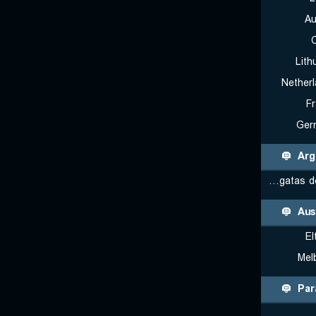
Au
Lith
Nether
F
Ger
Arg
Regatas de San Nicolas
Aus
El
Mel
Par