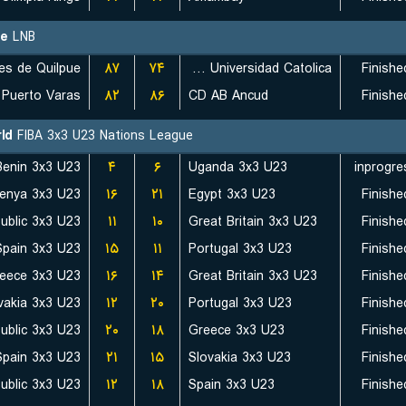
le
LNB
۸۷
۷۴
Club Deportivo Universidad Catolica
Finishe
۸۲
۸۶
CD AB Ancud
Finishe
ld
FIBA 3x3 U23 Nations League
Benin 3x3 U23
۴
۶
Uganda 3x3 U23
inprogre
enya 3x3 U23
۱۶
۲۱
Egypt 3x3 U23
Finishe
۱۱
۱۰
Great Britain 3x3 U23
Finishe
Spain 3x3 U23
۱۵
۱۱
Portugal 3x3 U23
Finishe
eece 3x3 U23
۱۶
۱۴
Great Britain 3x3 U23
Finishe
vakia 3x3 U23
۱۲
۲۰
Portugal 3x3 U23
Finishe
۲۰
۱۸
Greece 3x3 U23
Finishe
Spain 3x3 U23
۲۱
۱۵
Slovakia 3x3 U23
Finishe
۱۲
۱۸
Spain 3x3 U23
Finishe