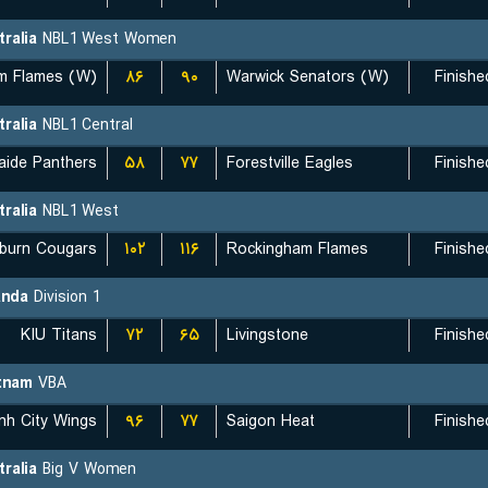
tralia
NBL1 West Women
۸۶
۹۰
Warwick Senators (W)
Finishe
tralia
NBL1 Central
۵۸
۷۷
Forestville Eagles
Finishe
tralia
NBL1 West
burn Cougars
۱۰۲
۱۱۶
Rockingham Flames
Finishe
nda
Division 1
KIU Titans
۷۲
۶۵
Livingstone
Finishe
tnam
VBA
nh City Wings
۹۶
۷۷
Saigon Heat
Finishe
tralia
Big V Women