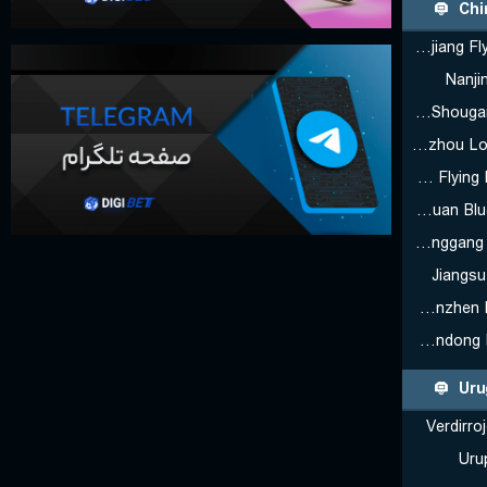
Chi
Xinjiang Flying Tiger U19
Nanji
Beijing Shougang Ducks U19
Guangzhou Long-Lions U19
Liaoning Flying Leopards U19
Sichuan Blue Whales U19
Tianjin Ronggang Pioneers U19
Jiangs
Shenzhen Leopards U19
Shandong Hi-Speed U19
Uru
Verdirro
Uru