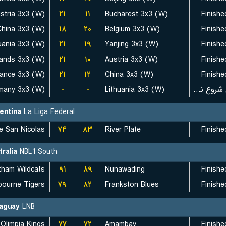
stria 3x3 (W)
۲۱
۱۱
Bucharest 3x3 (W)
Finishe
China 3x3 (W)
۱۸
۲۰
Belgium 3x3 (W)
Finishe
uania 3x3 (W)
۲۱
۱۹
Yanjing 3x3 (W)
Finishe
lands 3x3 (W)
۲۱
۱۰
Austria 3x3 (W)
Finishe
rance 3x3 (W)
۲۱
۱۲
China 3x3 (W)
Finishe
many 3x3 (W)
-
-
Lithuania 3x3 (W)
بازی شروع نشده است
entina
La Liga Federal
۷۴
۸۳
River Plate
Finishe
tralia
NBL1 South
tham Wildcats
۹۱
۸۹
Nunawading
Finishe
bourne Tigers
۷۹
۸۲
Frankston Blues
Finishe
aguay
LNB
Olimpia Kings
۷۷
۷۲
Amambay
Finishe