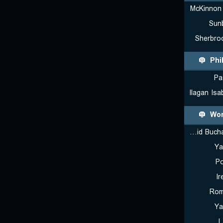
McKinnon
Sun
Sherbro
Phi
Pa
Ilagan Is
Wor
CS Rapid Bucharest 3x3 (W)
Ya
Po
Ir
Rom
Ya
L