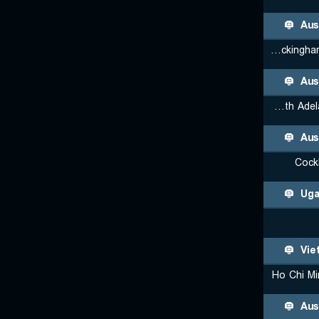
Aus
Rockingham Flames (W)
Aus
South Adelaide Panthers
Aus
Cock
Uga
Vie
Ho Chi Mi
Aus