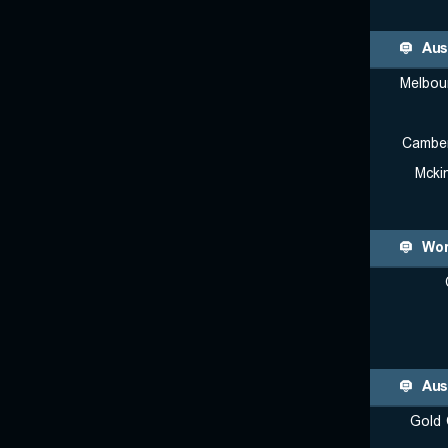
Aus
Melbour
Camber
Mcki
Wor
Aus
Gold 