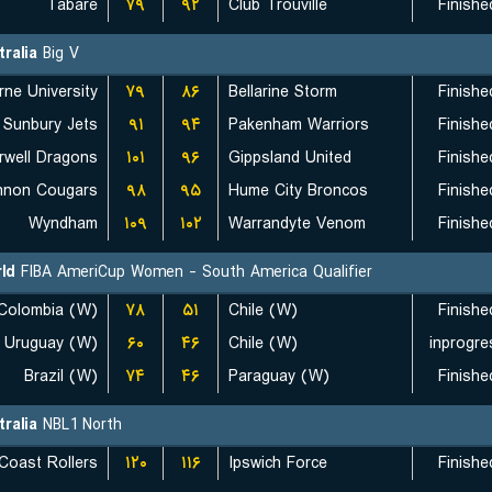
Tabare
۷۹
۹۲
Club Trouville
Finishe
tralia
Big V
ne University
۷۹
۸۶
Bellarine Storm
Finishe
Sunbury Jets
۹۱
۹۴
Pakenham Warriors
Finishe
well Dragons
۱۰۱
۹۶
Gippsland United
Finishe
nnon Cougars
۹۸
۹۵
Hume City Broncos
Finishe
Wyndham
۱۰۹
۱۰۲
Warrandyte Venom
Finishe
ld
FIBA AmeriCup Women - South America Qualifier
Colombia (W)
۷۸
۵۱
Chile (W)
Finishe
Uruguay (W)
۶۰
۴۶
Chile (W)
inprogre
Brazil (W)
۷۴
۴۶
Paraguay (W)
Finishe
tralia
NBL1 North
Coast Rollers
۱۲۰
۱۱۶
Ipswich Force
Finishe