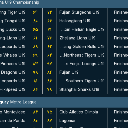
na
U19 Championship
۶۴
۷۲
Fujian Sturgeons U19
Finishe
ng Tongxi U19
۸۰
۶۶
Heilongjiang U19
Finishe
۶۵
۷۱
Qingdao Guoxin Haitian Eagle U19
Finishe
۶۱
۷۶
Zhejiang Lions U19
Finishe
۸۹
۶۲
Zhejiang Golden Bulls U19
Finishe
۶۹
۶۲
Jilin Northeast Tigers U19
Finishe
۸۳
۹۷
Shanxi Fenjiu Loongs U19
Finishe
u Dragons U19
۹۹
۸۴
Fujian U19
Finishe
۸۱
۸۶
Guangdong Southern Tigers U19
Finishe
۸۴
۷۹
Shanghai Sharks U19
Finishe
guay
Metro League
jo Montevideo
۸۴
۷۵
Club Atletico Olimpia
Finishe
pan de Pando
۸۰
۸۷
Lagomar
Finishe