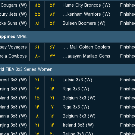
 Cougars (W)
۱۱۵
۵۴
Hume City Broncos (W)
Finishe
bury Jets (W)
۵۵
۸۴
Pakenham Warriors (W)
Finishe
oke Suns (W)
۸۱
۵۴
Bulleen Boomers (W)
Finishe
lippines
MPBL
say Voyagers
۶۱
۶۷
Rizal Xentro Mall Golden Coolers
Finishe
abela Cowboys
۸۰
۷۳
Meycauayan Marilao Gems
Finishe
ld
FIBA 3x3 Series Women
۲۱
۱۱
Latvia 3x3 (W)
Finishe
njing 3x3 (W)
۱۷
۱۴
Riga 3x3 (W)
Finishe
land 3x3 (W)
۱۵
۲۱
Belgium 3x3 (W)
Finishe
eland 3x3 (W)
۱۴
۷
Riga 3x3 (W)
Finishe
ania 3x3 (W)
۸
۱۶
Belgium 3x3 (W)
Finishe
njing 3x3 (W)
۲۱
۱۴
Ireland 3x3 (W)
Finishe
atvia 3x3 (W)
۱۷
۲۰
Beijing 3x3 (W)
Finishe