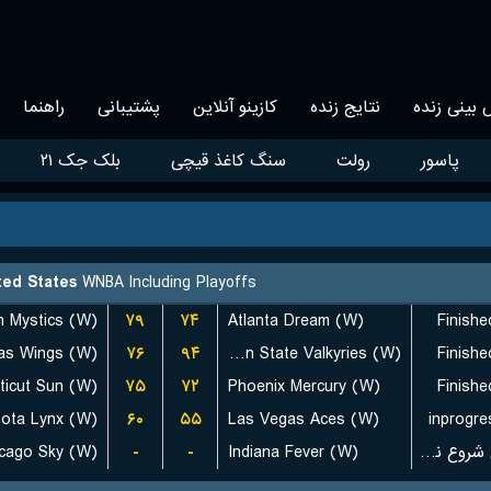
بینی زنده
نتایج زنده
کازینو آنلاین
پشتیبانی
راهنما
پاسور
رولت
سنگ کاغذ قیچی
بلک جک ۲۱
ted States
WNBA Including Playoffs
۷۹
۷۴
Atlanta Dream (W)
Finishe
las Wings (W)
۷۶
۹۴
Golden State Valkyries (W)
Finishe
ticut Sun (W)
۷۵
۷۲
Phoenix Mercury (W)
Finishe
ota Lynx (W)
۶۰
۵۵
Las Vegas Aces (W)
inprogre
cago Sky (W)
-
-
Indiana Fever (W)
بازی شروع نشده است