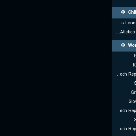
Chi
Colegio Los Leones de Quilpue
CD Atletico Puerto Varas
Wor
K
Czech Republic 3x3 U23
Gr
Slo
Czech Republic 3x3 U23
Czech Republic 3x3 U23