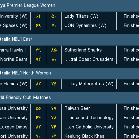
ya
Premier League Women
niversity (W)
۶۱
۵۰
Lady Titans (W)
Finishe
e Spaces (W)
۶۹
۷۱
UON Dynamites (W)
Finishe
tralia
NBL1 East
warra Hawks II
۷۹
۸۵
Sutherland Sharks
Finishe
Norths Bears
۹۴
۸۰
Central Coast Crusaders
Finishe
tralia
NBL1 North Women
le Flames (W)
۸۲
۷۶
Mackay Meteorettes (W)
Finishe
ld
Friendly Club Matches
۵۶
۷۹
Taiwan Beer
Finishe
۶۴
۷۸
Chien Hsin University of Science and Technology
Finishe
 Luxgen Dinos
۸۲
۷۴
Fu Jen Catholic University
Finishe
۷۰
۶۲
Keelung Black Kites
Finishe