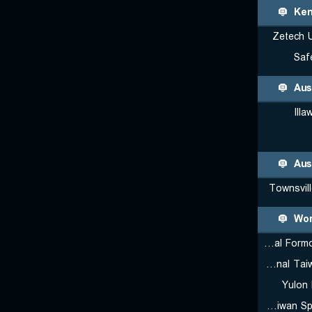
Ken
Zetech U
Saf
Aus
Illa
Aus
Townsvil
Wor
National Formosa University
National Taiwan University
Yulon
National Taiwan Sport University