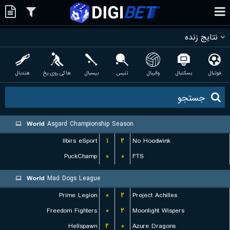
نتایج زنده
فوتبال
بسکتبال
والیبال
تنیس
بیسبال
هاکی روی یخ
هندبال
World
Asgard Championship Season
Ilbirs eSport
۱
۲
No Hoodwink
PuckChamp
۰
۰
FTS
World
Mad Dogs League
Prime Legion
۰
۲
Project Achilles
Freedom Fighters
۰
۲
Moonlight Wispers
Hellspawn
۲
۰
Azure Dragons