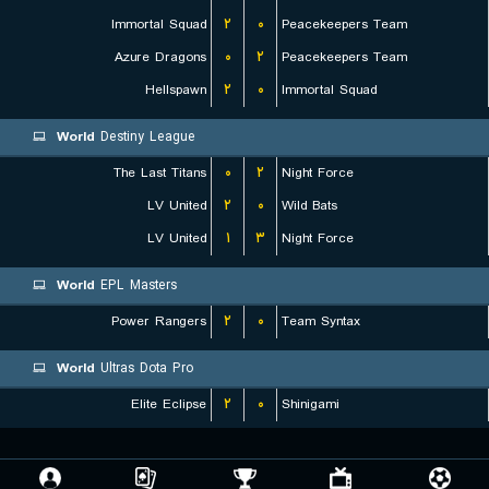
Immortal Squad
۲
۰
Peacekeepers Team
Azure Dragons
۰
۲
Peacekeepers Team
Hellspawn
۲
۰
Immortal Squad
World
Destiny League
The Last Titans
۰
۲
Night Force
LV United
۲
۰
Wild Bats
LV United
۱
۳
Night Force
World
EPL Masters
Power Rangers
۲
۰
Team Syntax
World
Ultras Dota Pro
Elite Eclipse
۲
۰
Shinigami