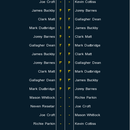
Joe Croft
-
-
Kevin Cottiss
James Buckby
۴
۳
Jonny Barnes
Clark Matt
۴
۲
Gallagher Dean
Mark Dudbridge
۱
۴
James Buckby
Jonny Barnes
۴
۰
Clark Matt
Gallagher Dean
۲
۴
Mark Dudbridge
James Buckby
۲
۴
Clark Matt
Jonny Barnes
۳
۴
Gallagher Dean
Clark Matt
۴
۳
Mark Dudbridge
Gallagher Dean
۴
۳
James Buckby
Mark Dudbridge
۴
۳
Jonny Barnes
Mason Whitlock
-
-
Richie Parkin
Neven Resetar
-
-
Joe Croft
Joe Croft
-
-
Mason Whitlock
Richie Parkin
-
-
Kevin Cottiss