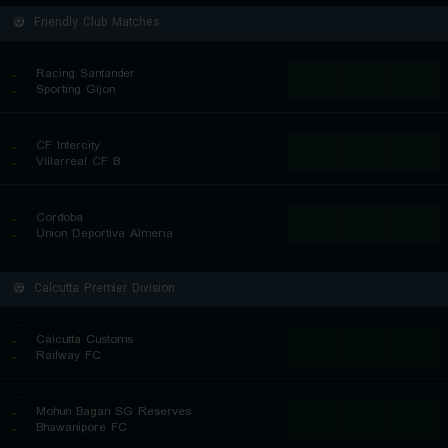
Friendly Club Matches
...
..
Racing Santander
...
...
...
..
Sporting Gijon
...
..
CF Intercity
...
...
...
..
Villarreal CF B
...
..
Cordoba
...
...
...
..
Union Deportiva Almeria
Calcutta Premier Division
...
..
Calcutta Customs
...
...
...
..
Railway FC
...
..
Mohun Bagan SG Reserves
...
...
...
..
Bhawanipore FC